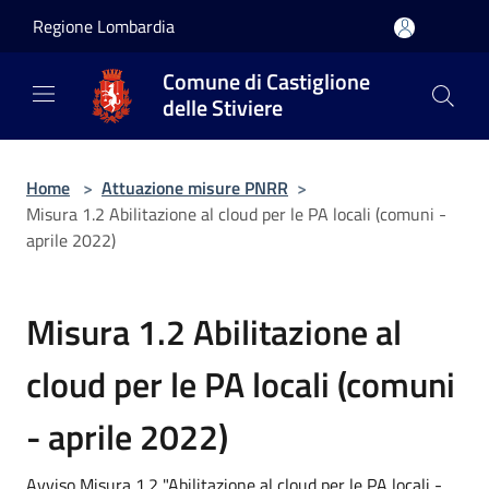
Salta al contenuto principale
Regione Lombardia
Comune di Castiglione
delle Stiviere
Home
>
Attuazione misure PNRR
>
Misura 1.2 Abilitazione al cloud per le PA locali (comuni -
aprile 2022)
Misura 1.2 Abilitazione al
cloud per le PA locali (comuni
- aprile 2022)
Avviso Misura 1.2 "Abilitazione al cloud per le PA locali -