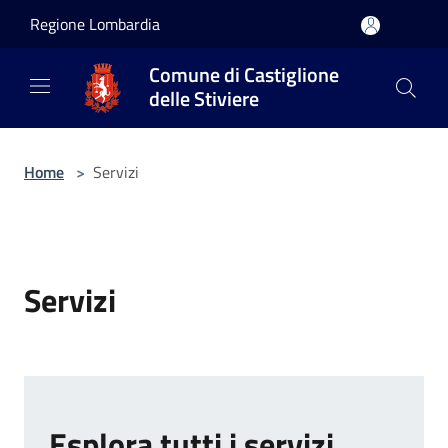
Salta al contenuto principale
Regione Lombardia
Comune di Castiglione
delle Stiviere
Home
>
Servizi
Servizi
Esplora tutti i servizi