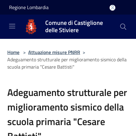
Salta al contenuto principale
Regione Lombardia
Comune di Castiglione
delle Stiviere
Home
>
Attuazione misure PNRR
>
Adeguamento strutturale per miglioramento sismico della
scuola primaria "Cesare Battisti"
Adeguamento strutturale per
miglioramento sismico della
scuola primaria "Cesare
Battisti"