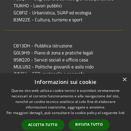
TIUKHO - Lavori pubblici
GC8FIZ - Urbanistica, SUAP ed ecologia
83M2ZE - Cultura, turismo e sport
C813DH - Pubblica istruzione
G0L9H9 - Piano di zona e pratiche legali
9S8Q20 - Servizi sociali e ufficio casa
MULU92 - Politiche giovanili e asilo nido
JMVI54 - CED, protocollo e anagrafe
×
EFR931 - Polizia Locale
Informazioni sui cookie
Questo sito web utilizza cookie tecnici e assimilati strettamente
necessari al corretto funzionamento e alla navigazione del sito,
nonché un cookie tecnico analitico al solo fine di elaborare
informazioni statistiche, aggregate e anonime.
RSS
Copyright © 2026 • Comune di
Per maggiori dettagli, può consultare la cookie policy al seguente
link
Accessibilità
Castiglione delle Stiviere •
Privacy
Municipium
Powered by
•
RIFIUTA TUTTO
ACCETTA TUTTO
Cookie
Accesso redazione