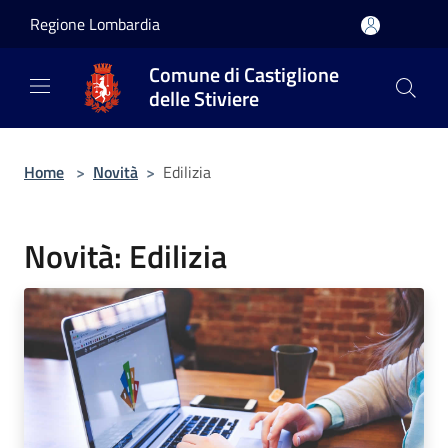
Salta al contenuto principale
Regione Lombardia
Comune di Castiglione
delle Stiviere
Home
>
Novità
>
Edilizia
Novità: Edilizia