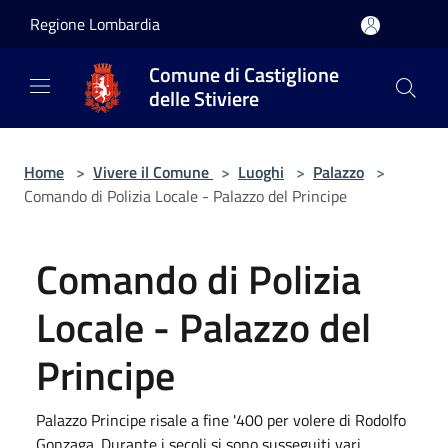
Salta al contenuto principale
Regione Lombardia
Comune di Castiglione
delle Stiviere
Home
>
Vivere il Comune
>
Luoghi
>
Palazzo
>
Comando di Polizia Locale - Palazzo del Principe
Comando di Polizia
Locale - Palazzo del
Principe
Palazzo Principe risale a fine '400 per volere di Rodolfo
Gonzaga. Durante i secoli si sono susseguiti vari