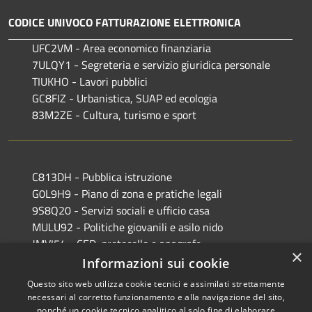
CODICE UNIVOCO FATTURAZIONE ELETTRONICA
UFC2VM - Area economico finanziaria
7ULQY1 - Segreteria e servizio giuridica personale
TIUKHO - Lavori pubblici
GC8FIZ - Urbanistica, SUAP ed ecologia
83M2ZE - Cultura, turismo e sport
C813DH - Pubblica istruzione
G0L9H9 - Piano di zona e pratiche legali
9S8Q20 - Servizi sociali e ufficio casa
MULU92 - Politiche giovanili e asilo nido
JMVI54 - CED, protocollo e anagrafe
×
EFR931 - Polizia Locale
Informazioni sui cookie
Questo sito web utilizza cookie tecnici e assimilati strettamente
necessari al corretto funzionamento e alla navigazione del sito,
nonché un cookie tecnico analitico al solo fine di elaborare