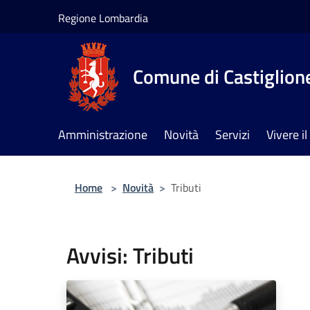
Salta al contenuto principale
Regione Lombardia
Comune di Castiglione
Amministrazione
Novità
Servizi
Vivere 
Home
>
Novità
>
Tributi
Avvisi: Tributi