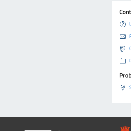
Cont
Prob