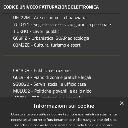
CODICE UNIVOCO FATTURAZIONE ELETTRONICA
UFC2VM - Area economico finanziaria
7ULQY1 - Segreteria e servizio giuridica personale
TIUKHO - Lavori pubblici
GC8FIZ - Urbanistica, SUAP ed ecologia
83M2ZE - Cultura, turismo e sport
C813DH - Pubblica istruzione
G0L9H9 - Piano di zona e pratiche legali
9S8Q20 - Servizi sociali e ufficio casa
MULU92 - Politiche giovanili e asilo nido
JMVI54 - CED, protocollo e anagrafe
×
EFR931 - Polizia Locale
Informazioni sui cookie
Questo sito web utilizza cookie tecnici e assimilati strettamente
necessari al corretto funzionamento e alla navigazione del sito,
nonché un cookie tecnico analitico al solo fine di elaborare