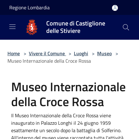
Salta al contenuto principale
Regione Lombardia
Comune di Castiglione
delle Stiviere
Home
>
Vivere il Comune
>
Luoghi
>
Museo
>
Museo Internazionale della Croce Rossa
Museo Internazionale
della Croce Rossa
Il Museo Internazionale della Croce Rossa viene
inaugurato in Palazzo Longhi il 24 giugno 1959
esattamente un secolo dopo la battaglia di Solferino.
All'interno del museo viene raccontata tutta l'attività