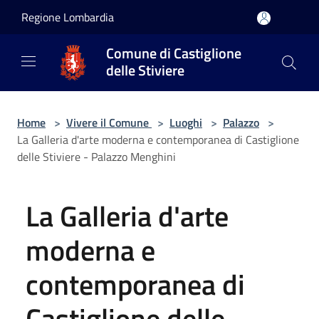
Salta al contenuto principale
Regione Lombardia
Comune di Castiglione
delle Stiviere
Home
>
Vivere il Comune
>
Luoghi
>
Palazzo
>
La Galleria d'arte moderna e contemporanea di Castiglione
delle Stiviere - Palazzo Menghini
La Galleria d'arte
moderna e
contemporanea di
Castiglione delle