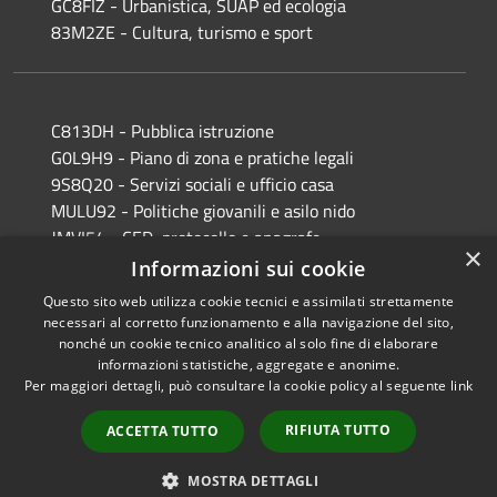
GC8FIZ - Urbanistica, SUAP ed ecologia
83M2ZE - Cultura, turismo e sport
C813DH - Pubblica istruzione
G0L9H9 - Piano di zona e pratiche legali
9S8Q20 - Servizi sociali e ufficio casa
MULU92 - Politiche giovanili e asilo nido
JMVI54 - CED, protocollo e anagrafe
×
EFR931 - Polizia Locale
Informazioni sui cookie
Questo sito web utilizza cookie tecnici e assimilati strettamente
necessari al corretto funzionamento e alla navigazione del sito,
nonché un cookie tecnico analitico al solo fine di elaborare
informazioni statistiche, aggregate e anonime.
RSS
Copyright © 2026 • Comune di
Per maggiori dettagli, può consultare la cookie policy al seguente
link
Accessibilità
Castiglione delle Stiviere •
Privacy
Municipium
Powered by
•
RIFIUTA TUTTO
ACCETTA TUTTO
Cookie
Accesso redazione
Mappa del sito
MOSTRA DETTAGLI