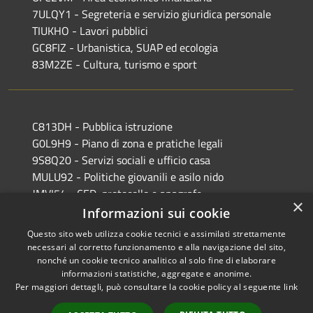
7ULQY1 - Segreteria e servizio giuridica personale
TIUKHO - Lavori pubblici
GC8FIZ - Urbanistica, SUAP ed ecologia
83M2ZE - Cultura, turismo e sport
C813DH - Pubblica istruzione
G0L9H9 - Piano di zona e pratiche legali
9S8Q20 - Servizi sociali e ufficio casa
MULU92 - Politiche giovanili e asilo nido
JMVI54 - CED, protocollo e anagrafe
×
EFR931 - Polizia Locale
Informazioni sui cookie
Questo sito web utilizza cookie tecnici e assimilati strettamente
necessari al corretto funzionamento e alla navigazione del sito,
nonché un cookie tecnico analitico al solo fine di elaborare
informazioni statistiche, aggregate e anonime.
RSS
Copyright © 2026 • Comune di
Per maggiori dettagli, può consultare la cookie policy al seguente
link
Accessibilità
Castiglione delle Stiviere •
Privacy
Municipium
Powered by
•