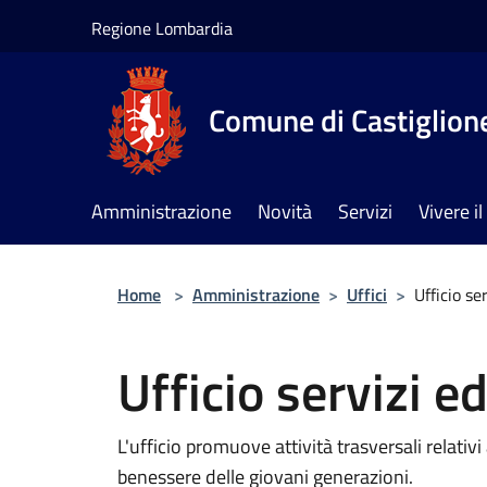
Salta al contenuto principale
Regione Lombardia
Comune di Castiglione
Amministrazione
Novità
Servizi
Vivere 
Home
>
Amministrazione
>
Uffici
>
Ufficio se
Ufficio servizi e
L'ufficio promuove attività trasversali relativi
benessere delle giovani generazioni.