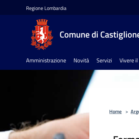
Salta al contenuto principale
Regione Lombardia
Comune di Castiglione
Amministrazione
Novità
Servizi
Vivere 
Home
>
Arg