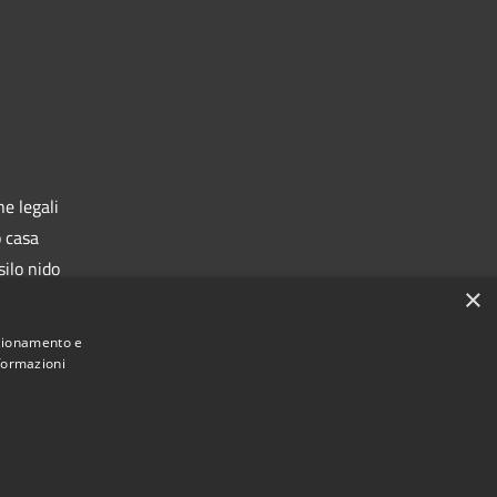
e legali
o casa
silo nido
×
rafe
nzionamento e
nformazioni
Municipium
 di Castiglione delle Stiviere • Powered by
•
Accesso redazione