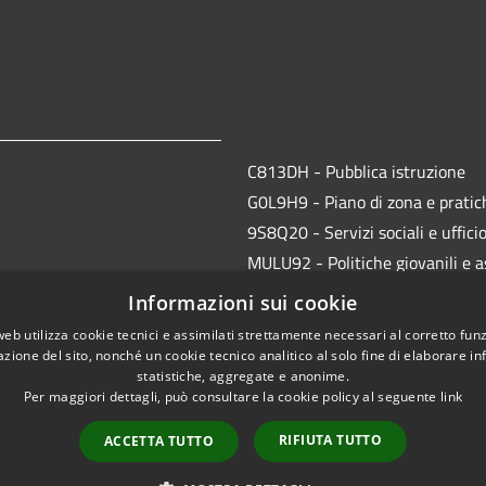
C813DH - Pubblica istruzione
G0L9H9 - Piano di zona e pratich
9S8Q20 - Servizi sociali e uffici
MULU92 - Politiche giovanili e a
JMVI54 - CED, protocollo e anag
Informazioni sui cookie
EFR931 - Polizia Locale
web utilizza cookie tecnici e assimilati strettamente necessari al corretto fu
azione del sito, nonché un cookie tecnico analitico al solo fine di elaborare i
statistiche, aggregate e anonime.
Per maggiori dettagli, può consultare la cookie policy al seguente
link
RIFIUTA TUTTO
ACCETTA TUTTO
l sito
Copyright © 2026 • Comune