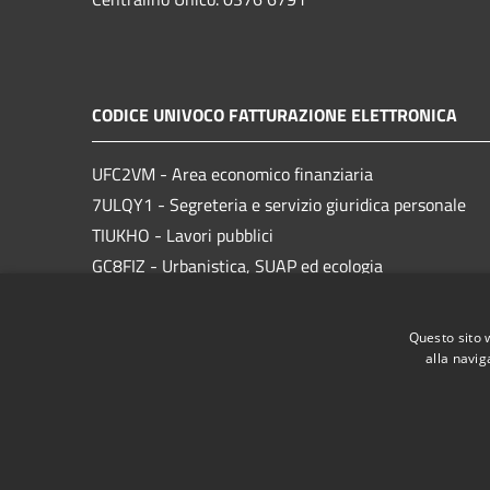
CODICE UNIVOCO FATTURAZIONE ELETTRONICA
UFC2VM - Area economico finanziaria
7ULQY1 - Segreteria e servizio giuridica personale
TIUKHO - Lavori pubblici
GC8FIZ - Urbanistica, SUAP ed ecologia
83M2ZE - Cultura, turismo e sport
Questo sito 
alla navig
RSS
Accessibilità
Privacy
Cookie
Mappa de