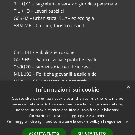
7ULQY1 - Segreteria e servizio giuridica personale
TIUKHO - Lavori pubblici
GC8FIZ - Urbanistica, SUAP ed ecologia
83M2ZE - Cultura, turismo e sport
C813DH - Pubblica istruzione
G0L9H9 - Piano di zona e pratiche legali
9S8Q20 - Servizi sociali e ufficio casa
MULU92 - Politiche giovanili e asilo nido
JMVI54 - CED, protocollo e anagrafe
×
EFR931 - Polizia Locale
Informazioni sui cookie
Questo sito web utilizza cookie tecnici e assimilati strettamente
necessari al corretto funzionamento e alla navigazione del sito,
nonché un cookie tecnico analitico al solo fine di elaborare
informazioni statistiche, aggregate e anonime.
RSS
Copyright © 2026 • Comune di
Per maggiori dettagli, può consultare la cookie policy al seguente
link
Accessibilità
Castiglione delle Stiviere •
Privacy
Municipium
Powered by
•
RIFIUTA TUTTO
ACCETTA TUTTO