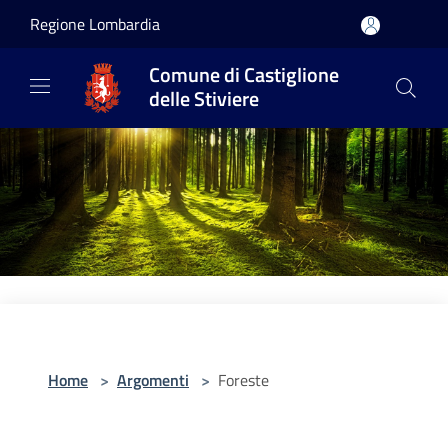
Salta al contenuto principale
Regione Lombardia
Comune di Castiglione
delle Stiviere
Home
>
Argomenti
>
Foreste