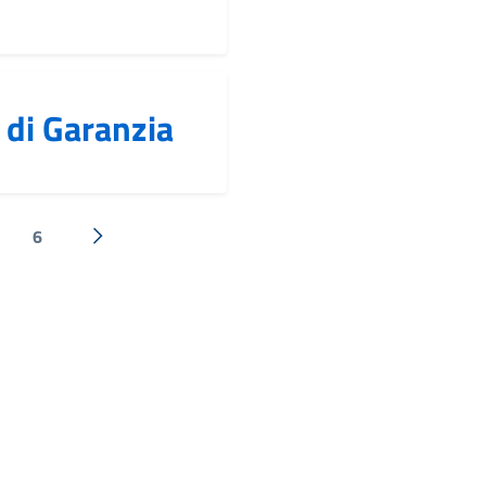
 di Garanzia
6
Successiva »