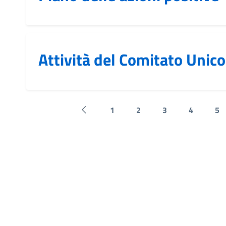
Attività del Comitato Unico
1
2
3
4
5
Pagina precedente