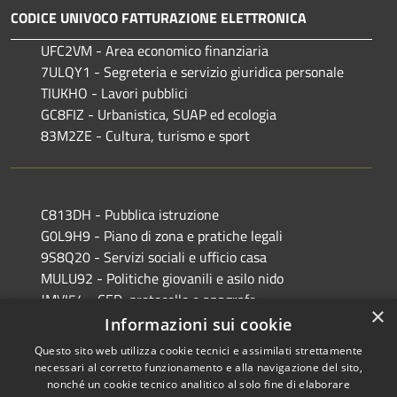
CODICE UNIVOCO FATTURAZIONE ELETTRONICA
UFC2VM - Area economico finanziaria
7ULQY1 - Segreteria e servizio giuridica personale
TIUKHO - Lavori pubblici
GC8FIZ - Urbanistica, SUAP ed ecologia
83M2ZE - Cultura, turismo e sport
C813DH - Pubblica istruzione
G0L9H9 - Piano di zona e pratiche legali
9S8Q20 - Servizi sociali e ufficio casa
MULU92 - Politiche giovanili e asilo nido
JMVI54 - CED, protocollo e anagrafe
×
EFR931 - Polizia Locale
Informazioni sui cookie
Questo sito web utilizza cookie tecnici e assimilati strettamente
necessari al corretto funzionamento e alla navigazione del sito,
nonché un cookie tecnico analitico al solo fine di elaborare