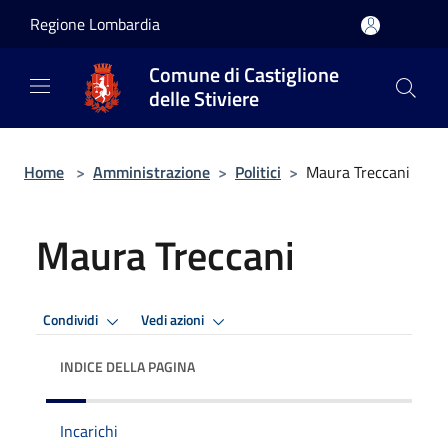
Salta al contenuto principale
Regione Lombardia
Comune di Castiglione
delle Stiviere
Home
>
Amministrazione
>
Politici
>
Maura Treccani
Maura Treccani
Condividi
Vedi azioni
INDICE DELLA PAGINA
Incarichi