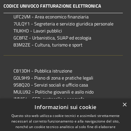
CODICE UNIVOCO FATTURAZIONE ELETTRONICA
UFC2VM - Area economico finanziaria
7ULQY1 - Segreteria e servizio giuridica personale
TIUKHO - Lavori pubblici
GC8FIZ - Urbanistica, SUAP ed ecologia
83M2ZE - Cultura, turismo e sport
C813DH - Pubblica istruzione
G0L9H9 - Piano di zona e pratiche legali
9S8Q20 - Servizi sociali e ufficio casa
MULU92 - Politiche giovanili e asilo nido
JMVI54 - CED, protocollo e anagrafe
×
EFR931 - Polizia Locale
Informazioni sui cookie
Questo sito web utilizza cookie tecnici e assimilati strettamente
necessari al corretto funzionamento e alla navigazione del sito,
nonché un cookie tecnico analitico al solo fine di elaborare