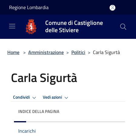
Salta al contenuto principale
Regione Lombardia
Comune di Castiglione
delle Stiviere
Home
>
Amministrazione
>
Politici
>
Carla Sigurtà
Carla Sigurtà
Condividi
Vedi azioni
INDICE DELLA PAGINA
Incarichi