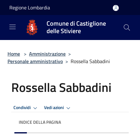
Salta al contenuto principale
Regione Lombardia
Comune di Castiglione
delle Stiviere
Home
>
Amministrazione
>
Personale amministrativo
>
Rossella Sabbadini
Rossella Sabbadini
Condividi
Vedi azioni
INDICE DELLA PAGINA