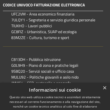
CODICE UNIVOCO FATTURAZIONE ELETTRONICA
UFC2VM - Area economico finanziaria
7ULQY1 - Segreteria e servizio giuridica personale
TIUKHO - Lavori pubblici
GC8FIZ - Urbanistica, SUAP ed ecologia
83M2ZE - Cultura, turismo e sport
C813DH - Pubblica istruzione
G0L9H9 - Piano di zona e pratiche legali
9S8Q20 - Servizi sociali e ufficio casa
MULU92 - Politiche giovanili e asilo nido
JMVI54 - CED, protocollo e anagrafe
×
EFR931 - Polizia Locale
Informazioni sui cookie
Questo sito web utilizza cookie tecnici e assimilati strettamente
necessari al corretto funzionamento e alla navigazione del sito,
nonché un cookie tecnico analitico al solo fine di elaborare