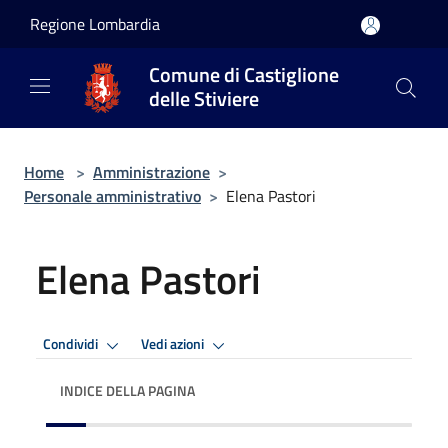
Salta al contenuto principale
Regione Lombardia
Comune di Castiglione
delle Stiviere
Home
>
Amministrazione
>
Personale amministrativo
>
Elena Pastori
Elena Pastori
Condividi
Vedi azioni
INDICE DELLA PAGINA