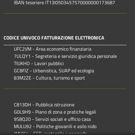
IBAN tesoriere IT13I0503457570000000173687
CODICE UNIVOCO FATTURAZIONE ELETTRONICA
UFC2VM - Area economico finanziaria
7ULQY1 - Segreteria e servizio giuridica personale
TIUKHO - Lavori pubblici
GC8FIZ - Urbanistica, SUAP ed ecologia
83M2ZE - Cultura, turismo e sport
C813DH - Pubblica istruzione
G0L9H9 - Piano di zona e pratiche legali
9S8Q20 - Servizi sociali e ufficio casa
MULU92 - Politiche giovanili e asilo nido
JMVI54 - CED, protocollo e anagrafe