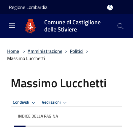
Salta al contenuto principale
Regione Lombardia
Comune di Castiglione
delle Stiviere
Home
>
Amministrazione
>
Politici
>
Massimo Lucchetti
Massimo Lucchetti
Condividi
Vedi azioni
INDICE DELLA PAGINA