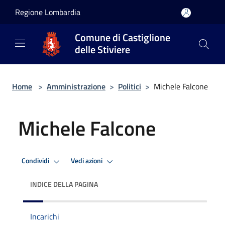
Salta al contenuto principale
Regione Lombardia
Comune di Castiglione
delle Stiviere
Home
>
Amministrazione
>
Politici
>
Michele Falcone
Michele Falcone
Condividi
Vedi azioni
INDICE DELLA PAGINA
Incarichi