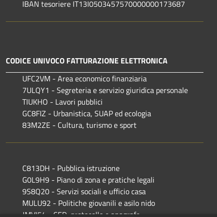
IBAN tesoriere IT13I0503457570000000173687
CODICE UNIVOCO FATTURAZIONE ELETTRONICA
UFC2VM - Area economico finanziaria
7ULQY1 - Segreteria e servizio giuridica personale
TIUKHO - Lavori pubblici
GC8FIZ - Urbanistica, SUAP ed ecologia
83M2ZE - Cultura, turismo e sport
C813DH - Pubblica istruzione
G0L9H9 - Piano di zona e pratiche legali
9S8Q20 - Servizi sociali e ufficio casa
MULU92 - Politiche giovanili e asilo nido
JMVI54 - CED, protocollo e anagrafe