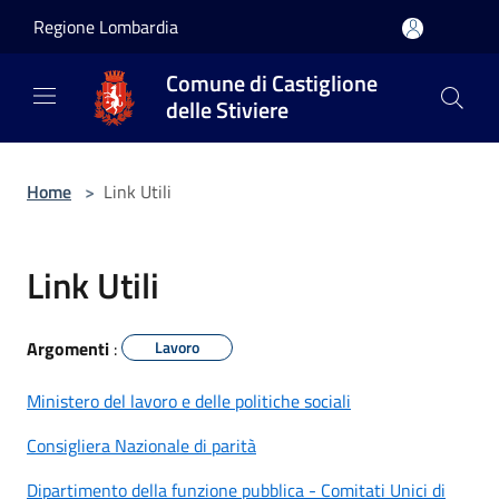
Salta al contenuto principale
Regione Lombardia
Comune di Castiglione
delle Stiviere
Home
>
Link Utili
Link Utili
Argomenti
:
Lavoro
Ministero del lavoro e delle politiche sociali
Consigliera Nazionale di parità
Dipartimento della funzione pubblica - Comitati Unici di