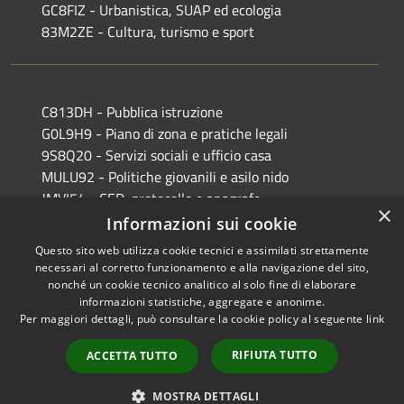
GC8FIZ - Urbanistica, SUAP ed ecologia
83M2ZE - Cultura, turismo e sport
C813DH - Pubblica istruzione
G0L9H9 - Piano di zona e pratiche legali
9S8Q20 - Servizi sociali e ufficio casa
MULU92 - Politiche giovanili e asilo nido
JMVI54 - CED, protocollo e anagrafe
×
EFR931 - Polizia Locale
Informazioni sui cookie
Questo sito web utilizza cookie tecnici e assimilati strettamente
necessari al corretto funzionamento e alla navigazione del sito,
nonché un cookie tecnico analitico al solo fine di elaborare
informazioni statistiche, aggregate e anonime.
RSS
Copyright © 2026 • Comune di
Per maggiori dettagli, può consultare la cookie policy al seguente
link
Accessibilità
Castiglione delle Stiviere •
Privacy
Municipium
Powered by
•
RIFIUTA TUTTO
ACCETTA TUTTO
Cookie
Accesso redazione
Mappa del sito
MOSTRA DETTAGLI