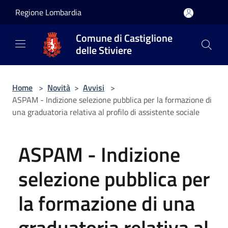
Salta al contenuto principale
Regione Lombardia
Comune di Castiglione
delle Stiviere
Home
>
Novità
>
Avvisi
>
ASPAM - Indizione selezione pubblica per la formazione di
una graduatoria relativa al profilo di assistente sociale
ASPAM - Indizione
selezione pubblica per
la formazione di una
graduatoria relativa al