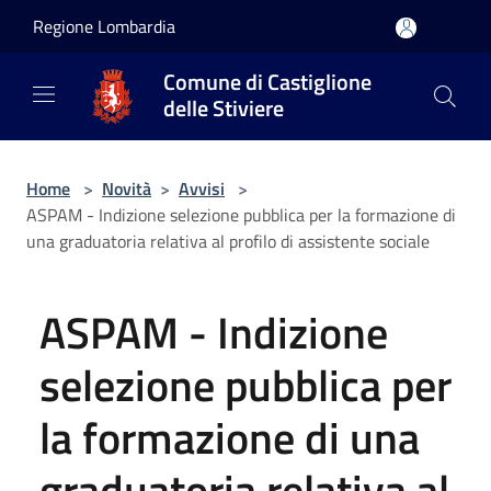
Salta al contenuto principale
Regione Lombardia
Comune di Castiglione
delle Stiviere
Home
>
Novità
>
Avvisi
>
ASPAM - Indizione selezione pubblica per la formazione di
una graduatoria relativa al profilo di assistente sociale
ASPAM - Indizione
selezione pubblica per
la formazione di una
graduatoria relativa al