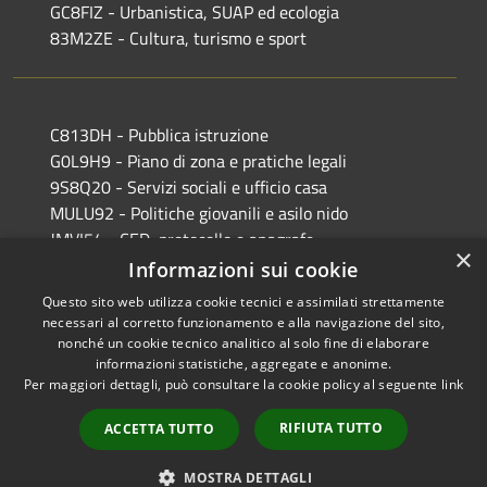
GC8FIZ - Urbanistica, SUAP ed ecologia
83M2ZE - Cultura, turismo e sport
C813DH - Pubblica istruzione
G0L9H9 - Piano di zona e pratiche legali
9S8Q20 - Servizi sociali e ufficio casa
MULU92 - Politiche giovanili e asilo nido
JMVI54 - CED, protocollo e anagrafe
×
EFR931 - Polizia Locale
Informazioni sui cookie
Questo sito web utilizza cookie tecnici e assimilati strettamente
necessari al corretto funzionamento e alla navigazione del sito,
nonché un cookie tecnico analitico al solo fine di elaborare
informazioni statistiche, aggregate e anonime.
RSS
Copyright © 2026 • Comune di
Per maggiori dettagli, può consultare la cookie policy al seguente
link
Accessibilità
Castiglione delle Stiviere •
Privacy
Municipium
Powered by
•
RIFIUTA TUTTO
ACCETTA TUTTO
Cookie
Accesso redazione
Mappa del sito
MOSTRA DETTAGLI