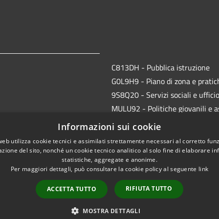
C813DH - Pubblica istruzione
G0L9H9 - Piano di zona e pratich
9S8Q20 - Servizi sociali e uffici
MULU92 - Politiche giovanili e a
JMVI54 - CED, protocollo e anag
Informazioni sui cookie
EFR931 - Polizia Locale
web utilizza cookie tecnici e assimilati strettamente necessari al corretto fu
azione del sito, nonché un cookie tecnico analitico al solo fine di elaborare i
statistiche, aggregate e anonime.
Per maggiori dettagli, può consultare la cookie policy al seguente
link
RIFIUTA TUTTO
ACCETTA TUTTO
l sito
Copyright © 2026 • Comune
MOSTRA DETTAGLI