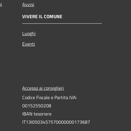
ni
Avvisi
VIVERE IL COMUNE
Luoghi
Eventi
Accesso ai consiglieri
Codice Fiscale e Partita IVA:
00152550208
IBAN tesoriere
IT13I0503457570000000173687