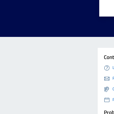
Cont
Prob