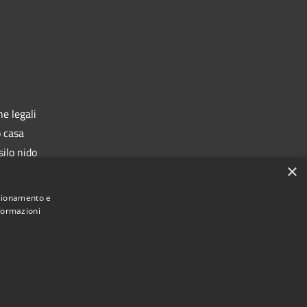
e legali
o casa
silo nido
×
rafe
nzionamento e
nformazioni
Municipium
 di Castiglione delle Stiviere • Powered by
•
Accesso redazione