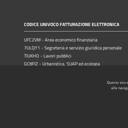
CODICE UNIVOCO FATTURAZIONE ELETTRONICA
UFC2VM - Area economico finanziaria
7ULQY1 - Segreteria e servizio giuridica personale
TIUKHO - Lavori pubblici
GC8FIZ - Urbanistica, SUAP ed ecologia
83M2ZE - Cultura, turismo e sport
Questo sito 
alla navig
RSS
Accessibilità
Privacy
Cookie
Mappa de