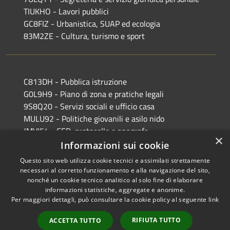
TIUKHO - Lavori pubblici
GC8FIZ - Urbanistica, SUAP ed ecologia
83M2ZE - Cultura, turismo e sport
C813DH - Pubblica istruzione
G0L9H9 - Piano di zona e pratiche legali
9S8Q20 - Servizi sociali e ufficio casa
MULU92 - Politiche giovanili e asilo nido
JMVI54 - CED, protocollo e anagrafe
×
EFR931 - Polizia Locale
Informazioni sui cookie
Questo sito web utilizza cookie tecnici e assimilati strettamente
necessari al corretto funzionamento e alla navigazione del sito,
nonché un cookie tecnico analitico al solo fine di elaborare
informazioni statistiche, aggregate e anonime.
RSS
Copyright © 2026 • Comune di
Per maggiori dettagli, può consultare la cookie policy al seguente
link
Accessibilità
Castiglione delle Stiviere •
Privacy
Municipium
Powered by
•
RIFIUTA TUTTO
ACCETTA TUTTO
Cookie