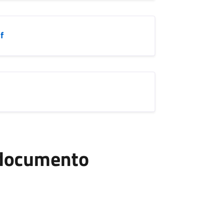
f
l documento