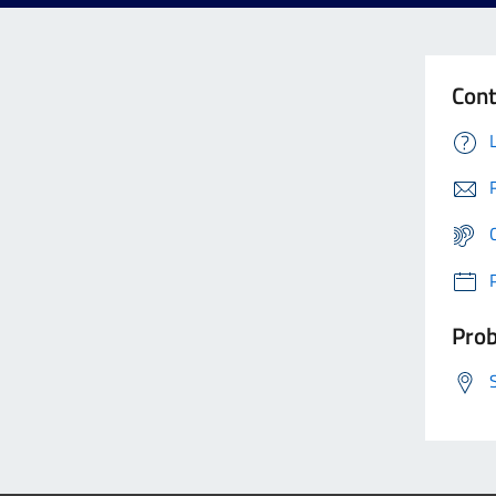
Cont
Prob