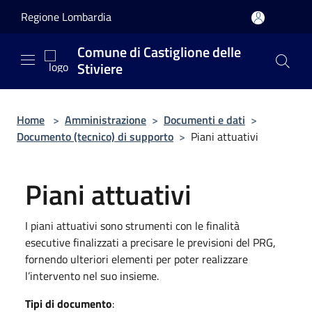
Salta al contenuto principale
Regione Lombardia
Comune di Castiglione delle
Stiviere
Home
>
Amministrazione
>
Documenti e dati
>
Documento (tecnico) di supporto
>
Piani attuativi
Piani attuativi
I piani attuativi sono strumenti con le finalità
esecutive finalizzati a precisare le previsioni del PRG,
fornendo ulteriori elementi per poter realizzare
l’intervento nel suo insieme.
Tipi di documento
: