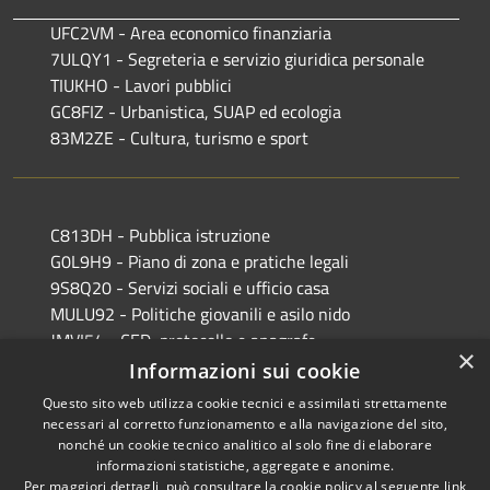
UFC2VM - Area economico finanziaria
7ULQY1 - Segreteria e servizio giuridica personale
TIUKHO - Lavori pubblici
GC8FIZ - Urbanistica, SUAP ed ecologia
83M2ZE - Cultura, turismo e sport
C813DH - Pubblica istruzione
G0L9H9 - Piano di zona e pratiche legali
9S8Q20 - Servizi sociali e ufficio casa
MULU92 - Politiche giovanili e asilo nido
JMVI54 - CED, protocollo e anagrafe
×
EFR931 - Polizia Locale
Informazioni sui cookie
Questo sito web utilizza cookie tecnici e assimilati strettamente
necessari al corretto funzionamento e alla navigazione del sito,
nonché un cookie tecnico analitico al solo fine di elaborare
informazioni statistiche, aggregate e anonime.
RSS
Copyright © 2026 • Comune di
Per maggiori dettagli, può consultare la cookie policy al seguente
link