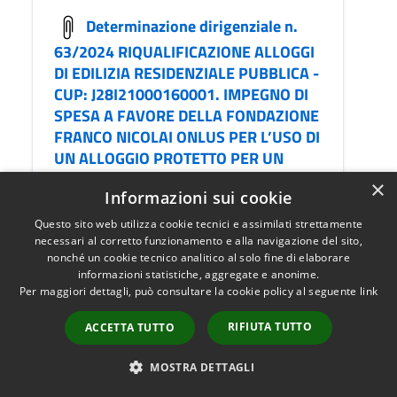
Determinazione dirigenziale n.
63/2024 RIQUALIFICAZIONE ALLOGGI
DI EDILIZIA RESIDENZIALE PUBBLICA -
CUP: J28I21000160001. IMPEGNO DI
SPESA A FAVORE DELLA FONDAZIONE
FRANCO NICOLAI ONLUS PER L’USO DI
UN ALLOGGIO PROTETTO PER UN
INQUILINO ASSEGNATARIO DI UN
×
Informazioni sui cookie
ALLOGGIO SAP IN RISTRUTTURAZIONE
CIG:B01119887A. PROVVEDIMENTO
Questo sito web utilizza cookie tecnici e assimilati strettamente
RECOVERY PLAN N. 32.
necessari al corretto funzionamento e alla navigazione del sito,
nonché un cookie tecnico analitico al solo fine di elaborare
informazioni statistiche, aggregate e anonime.
Per maggiori dettagli, può consultare la cookie policy al seguente
link
RIFIUTA TUTTO
ACCETTA TUTTO
Determinazione dirigenziale n.
140/2024 AFFIDAMENTO SERVIZIO DI
MOSTRA DETTAGLI
MONTAGGIO ARREDI NELL’AMBITO