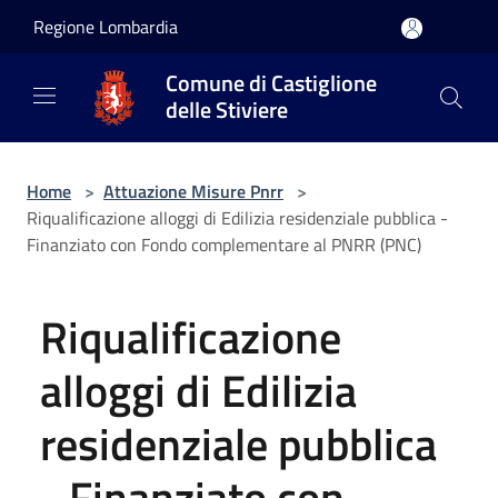
Salta al contenuto principale
Regione Lombardia
Comune di Castiglione
delle Stiviere
Home
>
Attuazione Misure Pnrr
>
Riqualificazione alloggi di Edilizia residenziale pubblica -
Finanziato con Fondo complementare al PNRR (PNC)
Riqualificazione
alloggi di Edilizia
residenziale pubblica
- Finanziato con